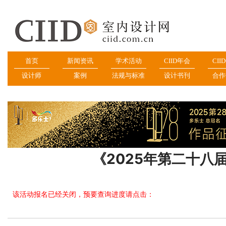
首页
新闻资讯
学术活动
CIID年会
CII
设计师
案例
法规与标准
设计书刊
合作
《2025年第二十八
该活动报名已经关闭，预要查询进度请点击：